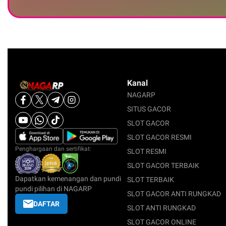
Kanal
NAGARP
SITUS GACOR
SLOT GACOR
SLOT GACOR RESMI
Penghargaan dan sertifikat:
SLOT RESMI
SLOT GACOR TERBAIK
Dapatkan kemenangan dan pundi
SLOT TERBAIK
pundi pilihan di NAGARP
SLOT GACOR ANTI RUNGKAD
DAFTAR
SLOT ANTI RUNGKAD
SLOT GACOR ONLINE