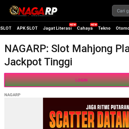
SLOT
APK SLOT
Jagat Literasi
Cahaya
Tekno
Otomo
NAGARP: Slot Mahjong Pla
Jackpot Tinggi
LOGIN
NAGARP